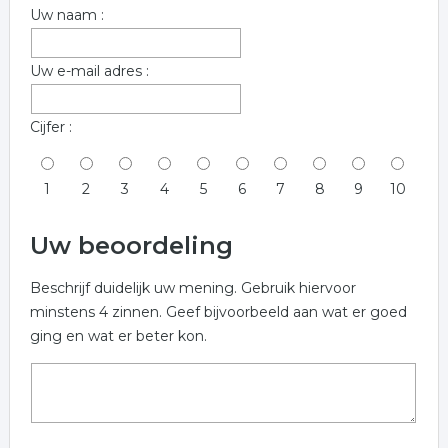
Uw naam :
Uw e-mail adres :
Cijfer :
1
2
3
4
5
6
7
8
9
10
Uw beoordeling
Beschrijf duidelijk uw mening. Gebruik hiervoor
minstens 4 zinnen. Geef bijvoorbeeld aan wat er goed
ging en wat er beter kon.