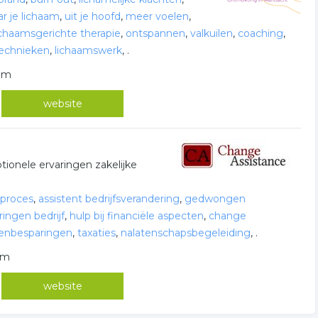
ar je lichaam
,
uit je hoofd
,
meer voelen
,
ichaamsgerichte therapie
,
ontspannen
,
valkuilen
,
coaching
,
echnieken
,
lichaamswerk
,
.
hem
website
otionele ervaringen zakelijke
sproces
,
assistent bedrijfsverandering
,
gedwongen
ringen bedrijf
,
hulp bij financiële aspecten
,
change
enbesparingen
,
taxaties
,
nalatenschapsbegeleiding
,
.
hem
website