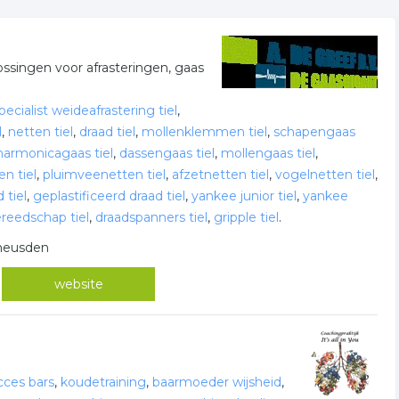
ossingen voor afrasteringen, gaas
pecialist weideafrastering tiel
,
l
,
netten tiel
,
draad tiel
,
mollenklemmen tiel
,
schapengaas
harmonicagaas tiel
,
dassengaas tiel
,
mollengaas tiel
,
n tiel
,
pluimveenetten tiel
,
afzetnetten tiel
,
vogelnetten tiel
,
 tiel
,
geplastificeerd draad tiel
,
yankee junior tiel
,
yankee
reedschap tiel
,
draadspanners tiel
,
gripple tiel
.
pheusden
website
cces bars
,
koudetraining
,
baarmoeder wijsheid
,