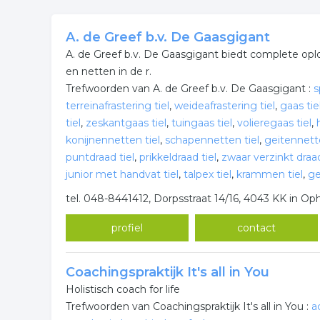
A. de Greef b.v. De Gaasgigant
A. de Greef b.v. De Gaasgigant biedt complete opl
en netten in de r.
Trefwoorden van A. de Greef b.v. De Gaasgigant :
s
terreinafrastering tiel
,
weideafrastering tiel
,
gaas tie
tiel
,
zeskantgaas tiel
,
tuingaas tiel
,
volieregaas tiel
,
konijnennetten tiel
,
schapennetten tiel
,
geitennette
puntdraad tiel
,
prikkeldraad tiel
,
zwaar verzinkt draad
junior met handvat tiel
,
talpex tiel
,
krammen tiel
,
ge
tel. 048-8441412, Dorpsstraat 14/16, 4043 KK in O
profiel
contact
Coachingspraktijk It's all in You
Holistisch coach for life
Trefwoorden van Coachingspraktijk It's all in You :
a