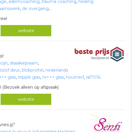
age
,
ademcoaching
,
trauma coaching
,
healing
chaamswerk
,
de overgang
,
.
zeel
website
s!
zijn
,
draaikiepraam
,
tstof deur
,
blokprofiel
,
nederlands
r++ glas
,
tripple glas
,
hr+++ glas
,
houtnerf
,
ral7016
.
 (Bezoek alleen op afspraak)
website
ies jij?
brand
,
burn-out
,
lichamelijke klachten
,