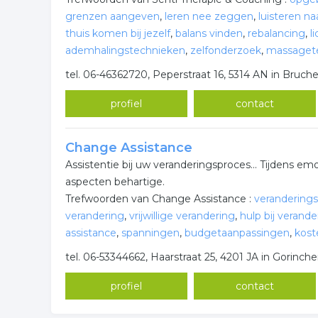
grenzen aangeven
,
leren nee zeggen
,
luisteren na
thuis komen bij jezelf
,
balans vinden
,
rebalancing
,
l
ademhalingstechnieken
,
zelfonderzoek
,
massaget
tel. 06-46362720, Peperstraat 16, 5314 AN in Bruc
profiel
contact
Change Assistance
Assistentie bij uw veranderingsproces... Tijdens em
aspecten behartige.
Trefwoorden van Change Assistance :
verandering
verandering
,
vrijwillige verandering
,
hulp bij verande
assistance
,
spanningen
,
budgetaanpassingen
,
kost
tel. 06-53344662, Haarstraat 25, 4201 JA in Gorinc
profiel
contact