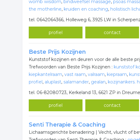
womb wisdom
,
bindweefsel massage
,
psoas mass
the motherline
,
kruiden en coaching
,
holistisch li
tel. 0642064366, Holleweg 6, 3925 LW in Scherpen
profiel
contact
Beste Prijs Kozijnen
Kunststof kozijnen en deuren voor de alle beste prij
Trefwoorden van Beste Prijs Kozijnen :
kunststof ko
kiepkantelraam
,
vast raam
,
valraam
,
kiepraam
,
kuns
profiel
,
aluplast
,
salamander
,
gealan
,
kozijnankers. h
tel. 06-82080723, Kerkeland 13, 6621 ZP in Dreumel
profiel
contact
Senti Therapie & Coaching
Lichaamsgerichte benadering | Vecht, vlucht of bevr
Trefwoorden van Senti Therapie & Coaching :
opge