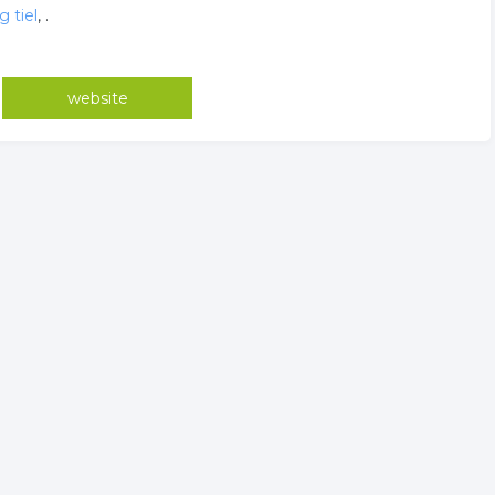
g tiel
,
.
website