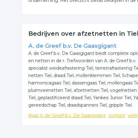
onderneming. Het overzicht bevat bedrijven in de r
Bedrijven over afzetnetten in Tie
A. de Greef b.v. De Gaasgigant
A. de Greef b.v. De Gaasgigant biedt complete opl
en netten in de r. Trefwoorden van A. de Greef b.v.
specialist weideafrastering Tiel, terreinafrastering Ti
netten Tiel, draad Tiel, mollenklemmen Tiel, Schapeng
harmonicagaas Tiel, dassengaas Tiel, mollengaas Tie
pluimveenetten Tiel, afzetnetten Tiel, vogelnetten T
Tiel, geplastificeerd draad Tiel, Yankee Junior Tiel,
gereedschap Tiel, draadspanners Tiel, gripple Tiel.
Naar A. de Greef b.v. De Gaasgigant
contact
webs