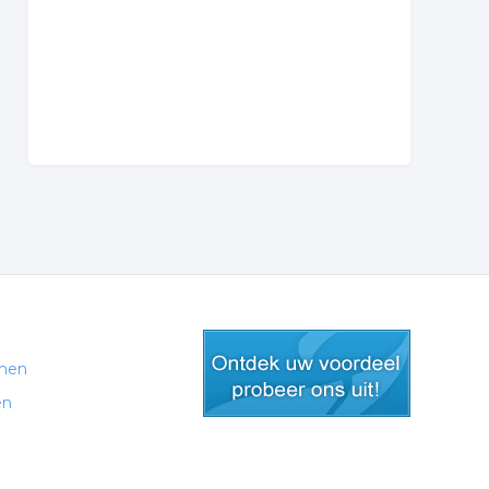
men
en
gratis lid worden